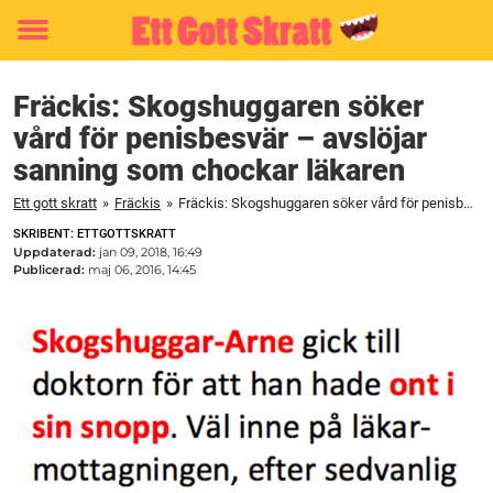
Toggle
menu
Fräckis: Skogshuggaren söker
vård för penisbesvär – avslöjar
sanning som chockar läkaren
Ett gott skratt
»
Fräckis
»
Fräckis: Skogshuggaren söker vård för penisbesvär – avslöjar sanning som chockar läkaren
SKRIBENT: ETTGOTTSKRATT
Uppdaterad:
jan 09, 2018, 16:49
Publicerad:
maj 06, 2016, 14:45