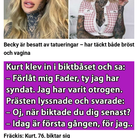
Becky är besatt av tatueringar – har täckt både bröst
och vagina
Fräckis: Kurt, 76, biktar sig