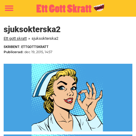
Toggle
menu
sjuksokterska2
Ett gott skratt
»
sjuksokterska2
SKRIBENT: ETTGOTTSKRATT
Publicerad:
dec 19, 2015, 14:57