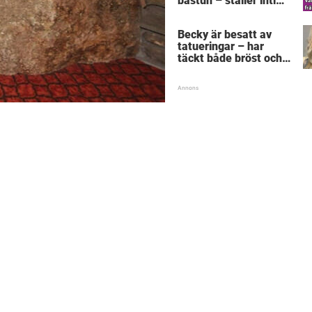
bastun – ställer intim
fråga som får gubben
att gråta
Becky är besatt av
tatueringar – har
täckt både bröst och
vagina