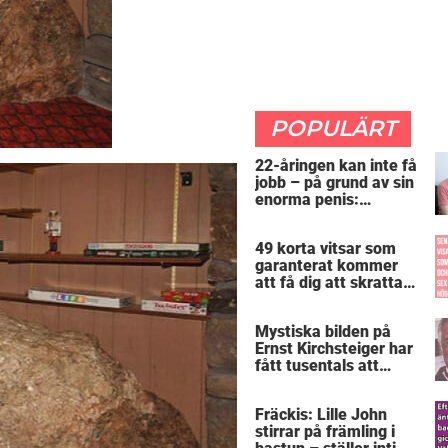
POPULÄRT
22-åringen kan inte få
jobb – på grund av sin
enorma penis:
”Arbetsgivaren trodde
att jag hade stånd”
49 korta vitsar som
garanterat kommer
att få dig att skratta
mer än du borde
Mystiska bilden på
Ernst Kirchsteiger har
fått tusentals att
skratta – kan du se
varför?
Fräckis: Lille John
stirrar på främling i