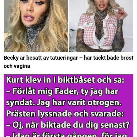
Becky är besatt av tatueringar – har täckt både bröst
och vagina