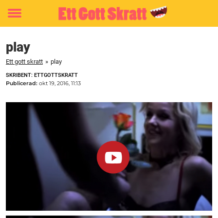
Toggle
menu
play
Ett gott skratt
»
play
SKRIBENT: ETTGOTTSKRATT
Publicerad:
okt 19, 2016, 11:13