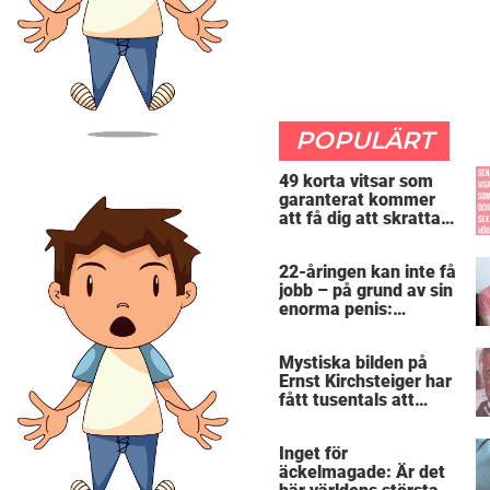
POPULÄRT
49 korta vitsar som
garanterat kommer
att få dig att skratta
mer än du borde
22-åringen kan inte få
jobb – på grund av sin
enorma penis:
”Arbetsgivaren trodde
att jag hade stånd”
Mystiska bilden på
Ernst Kirchsteiger har
fått tusentals att
skratta – kan du se
varför?
Inget för
äckelmagade: Är det