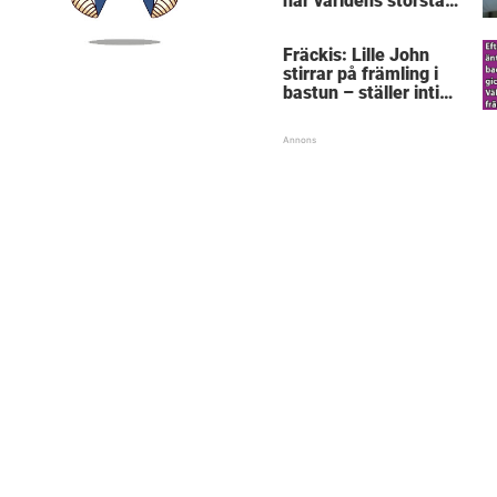
här världens största
”snorkråka”?
Fräckis: Lille John
stirrar på främling i
bastun – ställer intim
fråga som får gubben
att gråta