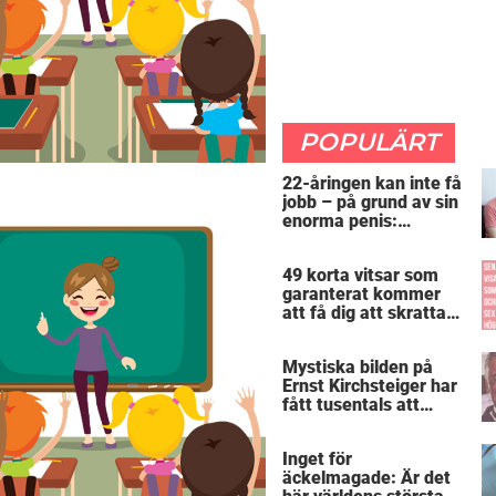
POPULÄRT
22-åringen kan inte få
jobb – på grund av sin
enorma penis:
”Arbetsgivaren trodde
att jag hade stånd”
49 korta vitsar som
garanterat kommer
att få dig att skratta
mer än du borde
Mystiska bilden på
Ernst Kirchsteiger har
fått tusentals att
skratta – kan du se
varför?
Inget för
äckelmagade: Är det