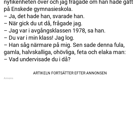
nyfikenheten över och jag frågade om han hade gått
på Enskede gymnasieskola.
– Ja, det hade han, svarade han.
– När gick du ut då, frågade jag.
– Jag var i avgångsklassen 1978, sa han.
– Du var i min klass! Jag log.
– Han såg närmare på mig. Sen sade denna fula,
gamla, halvskalliga, ohövliga, feta och elaka man:
– Vad undervisade du i då?