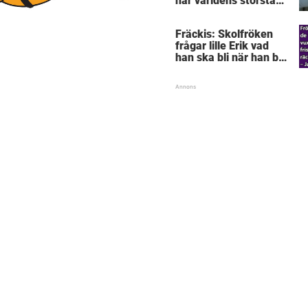
här världens största
”snorkråka”?
Fräckis: Skolfröken
frågar lille Erik vad
han ska bli när han blir
stor – svaret får
lärarinnan att svimma