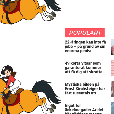
POPULÄRT
22-åringen kan inte få
jobb – på grund av sin
enorma penis:
”Arbetsgivaren trodde
att jag hade stånd”
49 korta vitsar som
garanterat kommer
att få dig att skratta
mer än du borde
Mystiska bilden på
Ernst Kirchsteiger har
fått tusentals att
skratta – kan du se
varför?
Inget för
äckelmagade: Är det