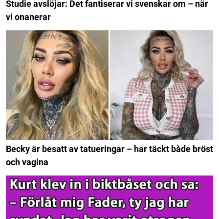
Studie avslöjar: Det fantiserar vi svenskar om – när
vi onanerar
Becky är besatt av tatueringar – har täckt både bröst
och vagina