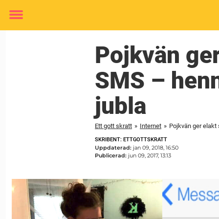
Toggle
menu
Pojkvän ger
SMS – henne
jubla
Ett gott skratt
»
Internet
»
Pojkvän ger elakt 
SKRIBENT: ETTGOTTSKRATT
Uppdaterad:
jan 09, 2018, 16:50
Publicerad:
jun 09, 2017, 13:13