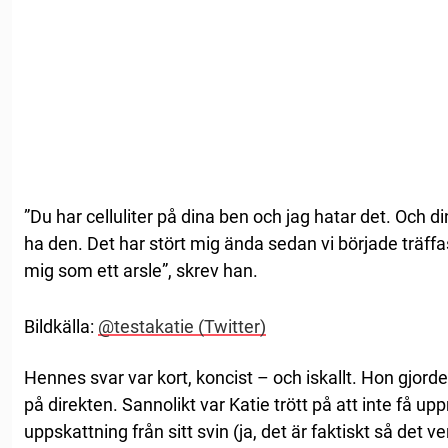
”Du har celluliter på dina ben och jag hatar det. Och di
ha den. Det har stört mig ända sedan vi började träffa
mig som ett arsle”, skrev han.
Bildkälla:
@testakatie (Twitter)
Hennes svar var kort, koncist – och iskallt. Hon gjor
på direkten. Sannolikt var Katie trött på att inte få u
uppskattning från sitt svin (ja, det är faktiskt så det verka