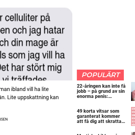
POPULÄRT
22-åringen kan inte få
man ibland vill ha lite
jobb – på grund av sin
enorma penis:
än. Lite uppskattning kan
”Arbetsgivaren trodde
att jag hade stånd”
49 korta vitsar som
garanterat kommer
att få dig att skratta
mer än du borde