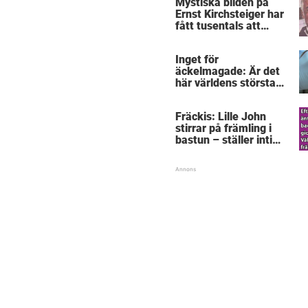
Mystiska bilden på
Ernst Kirchsteiger har
fått tusentals att
skratta – kan du se
varför?
Inget för
äckelmagade: Är det
här världens största
”snorkråka”?
Fräckis: Lille John
stirrar på främling i
bastun – ställer intim
fråga som får gubben
att gråta