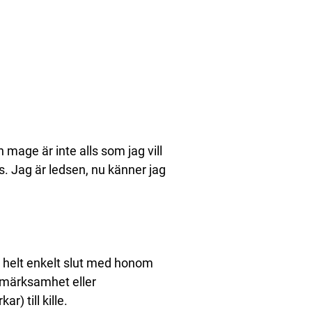
n mage är inte alls som jag vill
s. Jag är ledsen, nu känner jag
de helt enkelt slut med honom
ppmärksamhet eller
r) till kille.