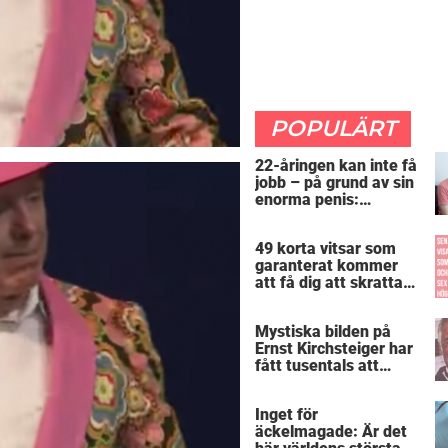
POPULÄRT
22-åringen kan inte få
jobb – på grund av sin
enorma penis:
”Arbetsgivaren trodde
att jag hade stånd”
49 korta vitsar som
garanterat kommer
att få dig att skratta
mer än du borde
Mystiska bilden på
Ernst Kirchsteiger har
fått tusentals att
skratta – kan du se
varför?
Inget för
äckelmagade: Är det