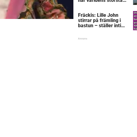
här världens största
”snorkråka”?
Fräckis: Lille John
stirrar på främling i
bastun – ställer intim
fråga som får gubben
att gråta