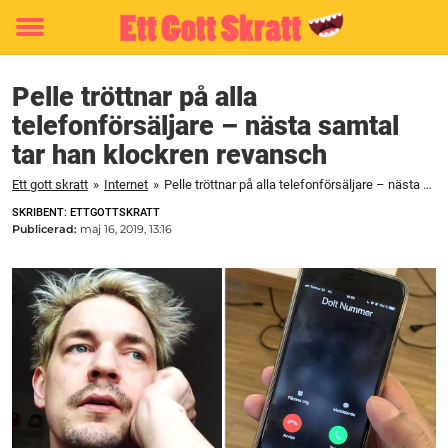
Toggle
menu
Pelle tröttnar på alla
telefonförsäljare – nästa samtal
tar han klockren revansch
Ett gott skratt
»
Internet
»
Pelle tröttnar på alla telefonförsäljare – nästa samtal tar han klockren revansch
SKRIBENT: ETTGOTTSKRATT
Publicerad:
maj 16, 2019, 13:16