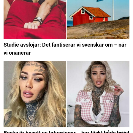
Studie avslöjar: Det fantiserar vi svenskar om – när
vi onanerar
Becky är besatt av tatueringar – har täckt både bröst