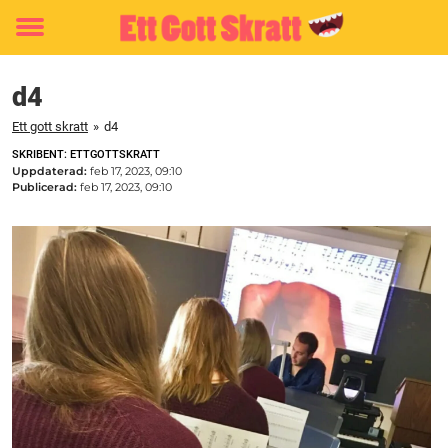
Toggle
menu
d4
Ett gott skratt
»
d4
SKRIBENT: ETTGOTTSKRATT
Uppdaterad:
feb 17, 2023, 09:10
Publicerad:
feb 17, 2023, 09:10