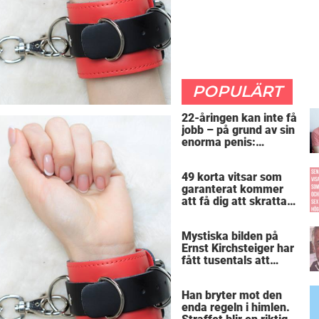
POPULÄRT
22-åringen kan inte få
jobb – på grund av sin
enorma penis:
”Arbetsgivaren trodde
att jag hade stånd”
49 korta vitsar som
garanterat kommer
att få dig att skratta
mer än du borde
Mystiska bilden på
Ernst Kirchsteiger har
fått tusentals att
skratta – kan du se
varför?
Han bryter mot den
enda regeln i himlen.