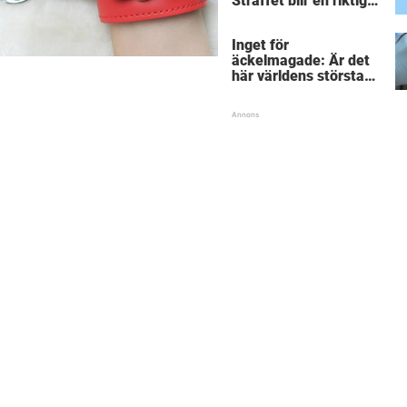
Straffet blir en riktigt
chock för alla
inblandade.
Inget för
äckelmagade: Är det
här världens största
”snorkråka”?