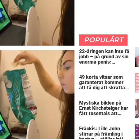
POPULÄRT
22-åringen kan inte få
jobb – på grund av sin
enorma penis:
”Arbetsgivaren trodde
att jag hade stånd”
49 korta vitsar som
garanterat kommer
att få dig att skratta
mer än du borde
Mystiska bilden på
Ernst Kirchsteiger har
fått tusentals att
skratta – kan du se
varför?
Fräckis: Lille John
stirrar på främling i