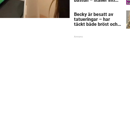
bastun – ställer intim
fråga som får gubben
att gråta
Becky är besatt av
tatueringar – har
täckt både bröst och
vagina