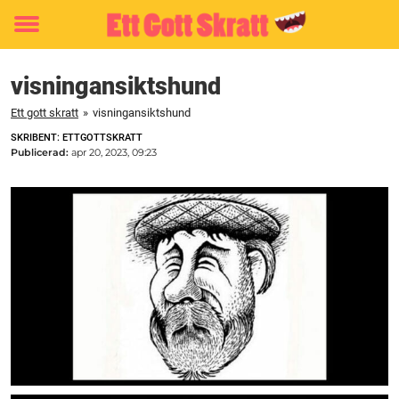
Toggle
menu
visningansiktshund
Ett gott skratt
»
visningansiktshund
SKRIBENT: ETTGOTTSKRATT
Publicerad:
apr 20, 2023, 09:23