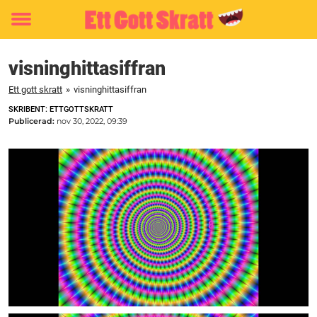
Toggle
menu
visninghittasiffran
Ett gott skratt
»
visninghittasiffran
SKRIBENT: ETTGOTTSKRATT
Publicerad:
nov 30, 2022, 09:39