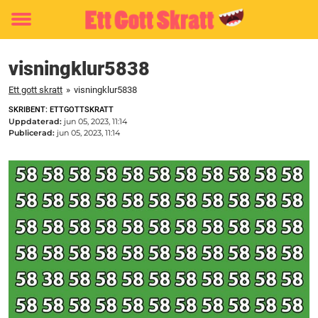
Toggle
menu
visningklur5838
Ett gott skratt
»
visningklur5838
SKRIBENT: ETTGOTTSKRATT
Uppdaterad:
jun 05, 2023, 11:14
Publicerad:
jun 05, 2023, 11:14