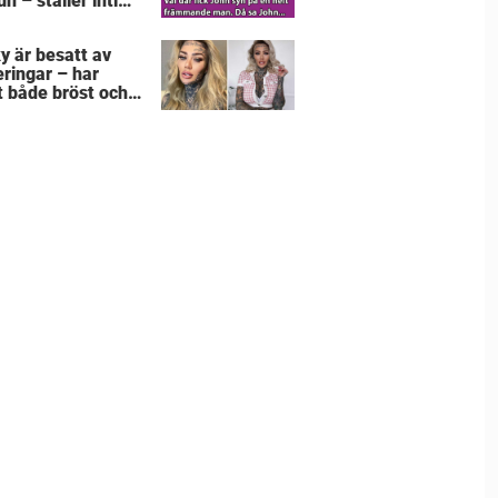
un – ställer intim
a som får gubben
gråta
y är besatt av
eringar – har
t både bröst och
na