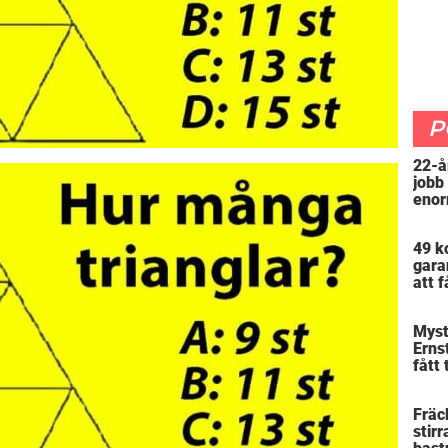
P
22-å
jobb
enor
”Arb
att 
49 k
gara
att f
mer 
Myst
Erns
fått 
skra
varf
Fräck
stirr