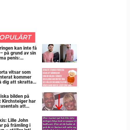
OPULÄRT
ringen kan inte få
 – på grund av sin
ma penis:
etsgivaren trodde
jag hade stånd”
orta vitsar som
nterat kommer
å dig att skratta
än du borde
iska bilden på
t Kirchsteiger har
tusentals att
tta – kan du se
ör?
is: Lille John
ar på främling i