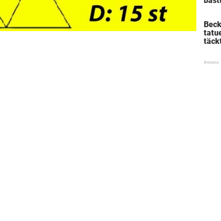
bast
fråg
att 
Beck
tatu
täck
vagi