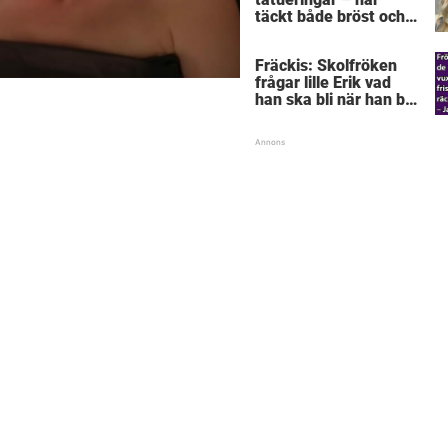
täckt både bröst och
vagina
Fräckis: Skolfröken
frågar lille Erik vad
han ska bli när han blir
stor – svaret får
lärarinnan att svimma