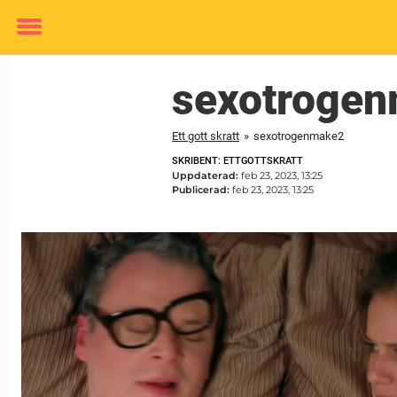
Toggle
menu
sexotroge
Ett gott skratt
»
sexotrogenmake2
SKRIBENT: ETTGOTTSKRATT
Uppdaterad:
feb 23, 2023, 13:25
Publicerad:
feb 23, 2023, 13:25