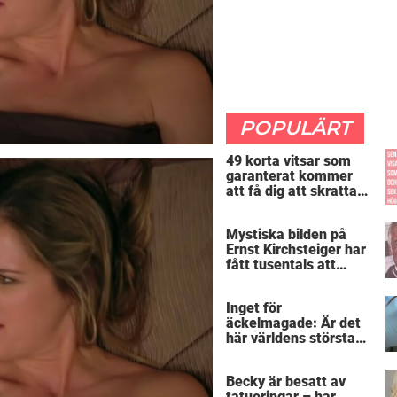
POPULÄRT
49 korta vitsar som
garanterat kommer
att få dig att skratta
mer än du borde
Mystiska bilden på
Ernst Kirchsteiger har
fått tusentals att
skratta – kan du se
varför?
Inget för
äckelmagade: Är det
här världens största
”snorkråka”?
Becky är besatt av
tatueringar – har