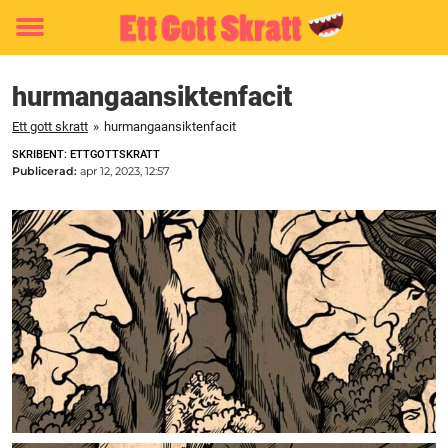
Toggle
menu
hurmangaansiktenfacit
Ett gott skratt
»
hurmangaansiktenfacit
SKRIBENT: ETTGOTTSKRATT
Publicerad:
apr 12, 2023, 12:57