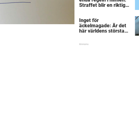
Straffet blir en riktigt
chock för alla
inblandade.
Inget för
äckelmagade: Är det
här världens största
”snorkråka”?