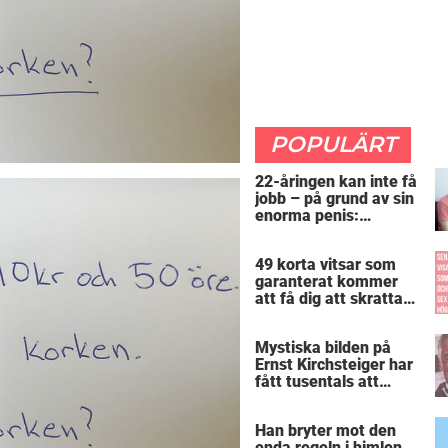
POPULÄRT
22-åringen kan inte få
jobb – på grund av sin
enorma penis:
”Arbetsgivaren trodde
att jag hade stånd”
49 korta vitsar som
garanterat kommer
att få dig att skratta
mer än du borde
Mystiska bilden på
Ernst Kirchsteiger har
fått tusentals att
skratta – kan du se
varför?
Han bryter mot den
enda regeln i himlen.