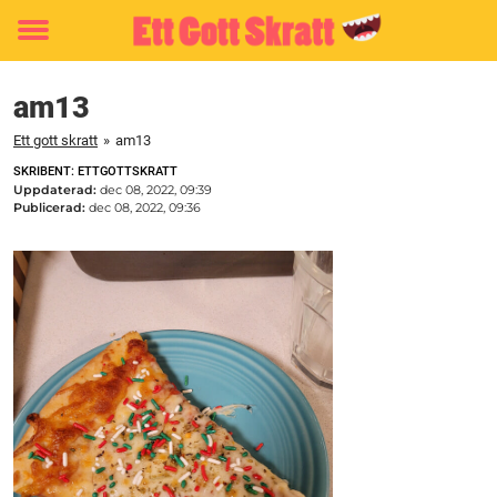
Toggle
menu
am13
Ett gott skratt
»
am13
SKRIBENT: ETTGOTTSKRATT
Uppdaterad:
dec 08, 2022, 09:39
Publicerad:
dec 08, 2022, 09:36