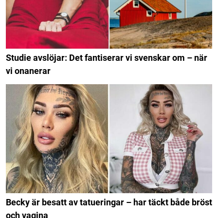
Studie avslöjar: Det fantiserar vi svenskar om – när
vi onanerar
Becky är besatt av tatueringar – har täckt både bröst
och vagina