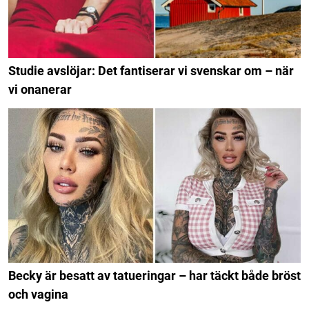
Studie avslöjar: Det fantiserar vi svenskar om – när
vi onanerar
Becky är besatt av tatueringar – har täckt både bröst
och vagina