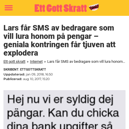
Toggle
menu
Lars får SMS av bedragare som
vill lura honom på pengar –
geniala kontringen får tjuven att
explodera
Ett gott skratt
»
Internet
»
Lars får SMS av bedragare som vill lura honom på pengar – geniala kontringen får tjuven att explodera
SKRIBENT: ETTGOTTSKRATT
Uppdaterad:
jan 09, 2018, 16:50
Publicerad:
aug 10, 2017, 15:20