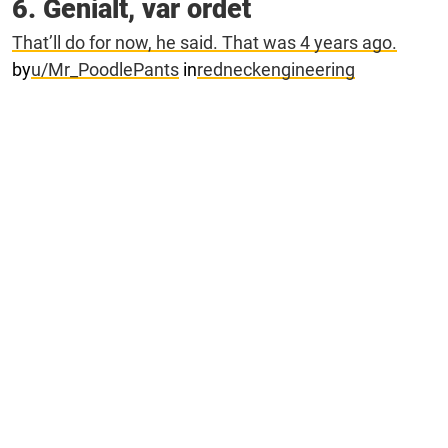
6. Genialt, var ordet
That’ll do for now, he said. That was 4 years ago.
by
u/Mr_PoodlePants
in
redneckengineering