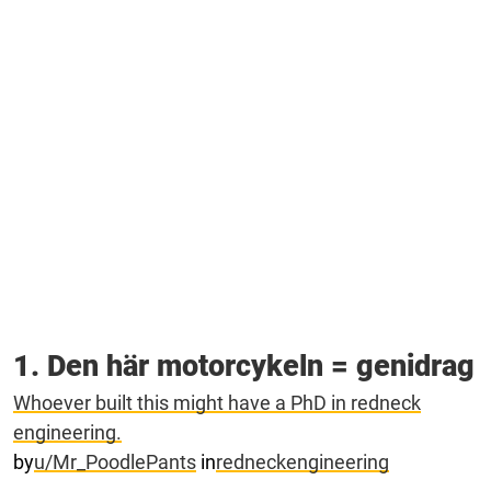
1. Den här motorcykeln = genidrag
Whoever built this might have a PhD in redneck
engineering.
by
u/Mr_PoodlePants
in
redneckengineering