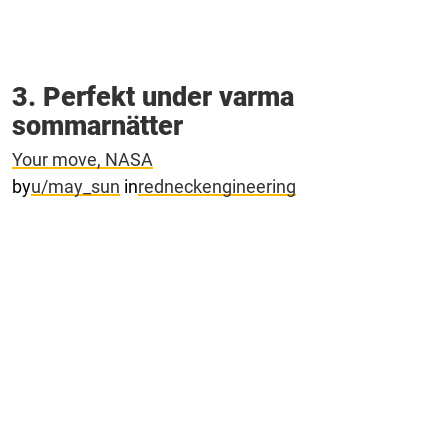
3. Perfekt under varma
sommarnätter
Your move, NASA
by
u/may_sun
in
redneckengineering