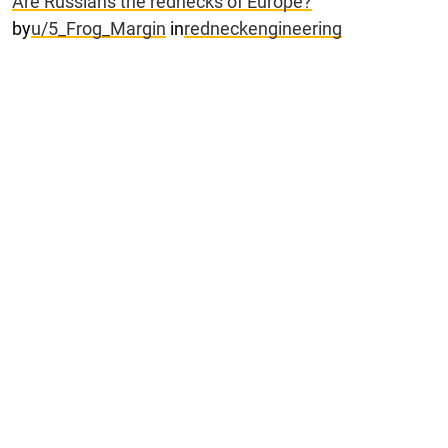
Are Russians the rednecks of Europe?
by
u/5_Frog_Margin
in
redneckengineering