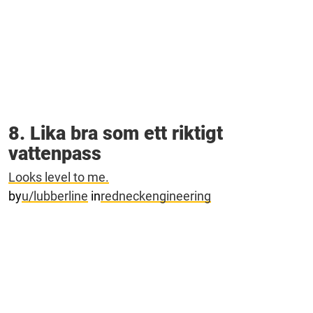
8. Lika bra som ett riktigt
vattenpass
Looks level to me.
by
u/lubberline
in
redneckengineering