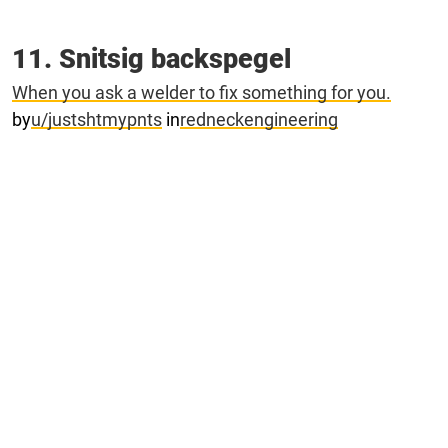
11. Snitsig backspegel
When you ask a welder to fix something for you.
by
u/justshtmypnts
in
redneckengineering