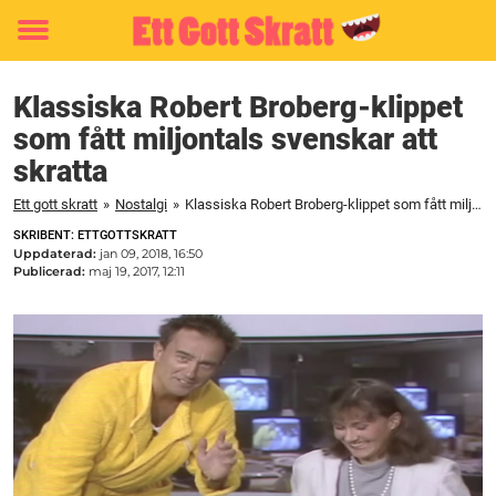
Toggle
menu
Klassiska Robert Broberg-klippet
som fått miljontals svenskar att
skratta
Ett gott skratt
»
Nostalgi
»
Klassiska Robert Broberg-klippet som fått miljontals svenskar att skratta
SKRIBENT: ETTGOTTSKRATT
Uppdaterad:
jan 09, 2018, 16:50
Publicerad:
maj 19, 2017, 12:11