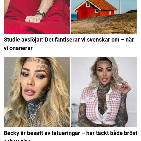
Studie avslöjar: Det fantiserar vi svenskar om – när
vi onanerar
Becky är besatt av tatueringar – har täckt både bröst