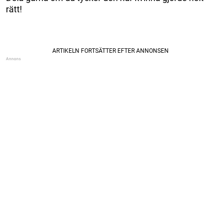
rätt!