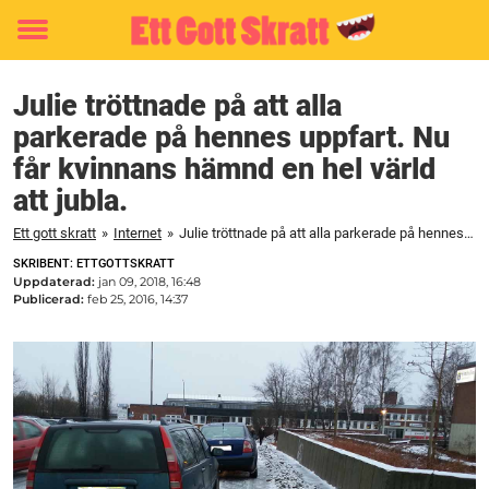
Toggle
menu
Julie tröttnade på att alla
parkerade på hennes uppfart. Nu
får kvinnans hämnd en hel värld
att jubla.
Ett gott skratt
»
Internet
»
Julie tröttnade på att alla parkerade på hennes uppfart. Nu får kvinnans hämnd en hel värld att jubla.
SKRIBENT: ETTGOTTSKRATT
Uppdaterad:
jan 09, 2018, 16:48
Publicerad:
feb 25, 2016, 14:37