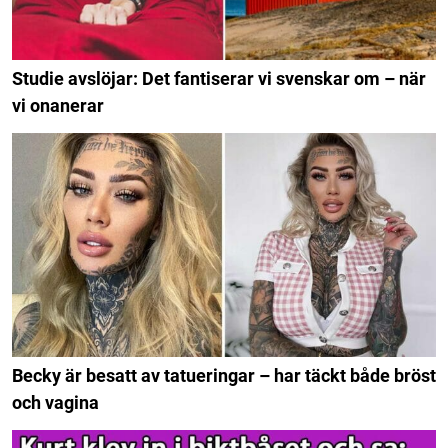
Studie avslöjar: Det fantiserar vi svenskar om – när
vi onanerar
Becky är besatt av tatueringar – har täckt både bröst
och vagina