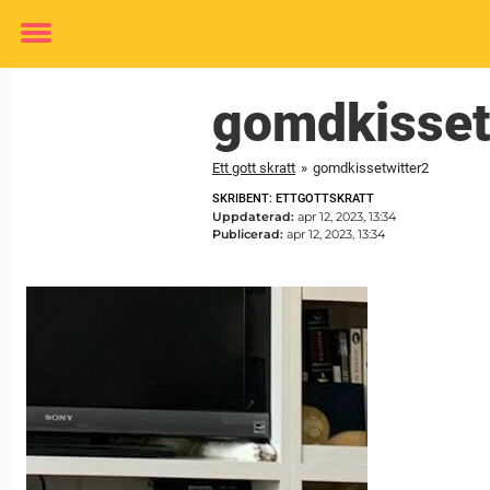
Toggle
menu
gomdkisset
Ett gott skratt
»
gomdkissetwitter2
SKRIBENT: ETTGOTTSKRATT
Uppdaterad:
apr 12, 2023, 13:34
Publicerad:
apr 12, 2023, 13:34