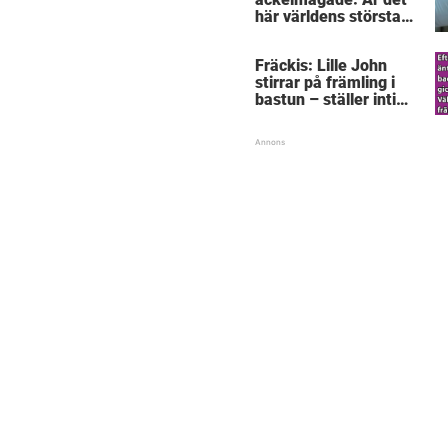
här världens största
”snorkråka”?
Fräckis: Lille John
stirrar på främling i
bastun – ställer intim
fråga som får gubben
att gråta