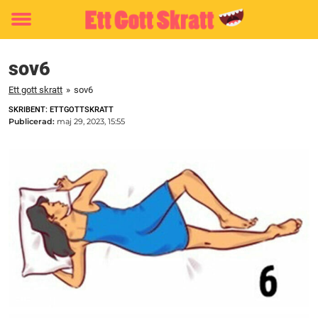
Toggle
menu
sov6
Ett gott skratt
»
sov6
SKRIBENT: ETTGOTTSKRATT
Publicerad:
maj 29, 2023, 15:55