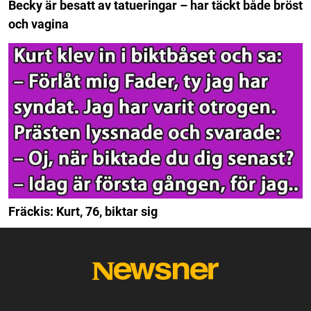
Becky är besatt av tatueringar – har täckt både bröst
och vagina
Fräckis: Kurt, 76, biktar sig