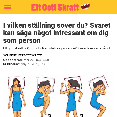
Toggle
menu
I vilken ställning sover du? Svaret
kan säga något intressant om dig
som person
Ett gott skratt
»
Quiz
»
I vilken ställning sover du? Svaret kan säga något intressant om dig som person
SKRIBENT: ETTGOTTSKRATT
Uppdaterad:
maj 29, 2023, 15:58
Publicerad:
maj 29, 2023, 15:58