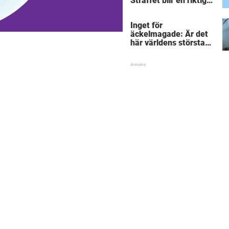
Straffet blir en riktigt
chock för alla
inblandade.
Inget för
äckelmagade: Är det
här världens största
”snorkråka”?