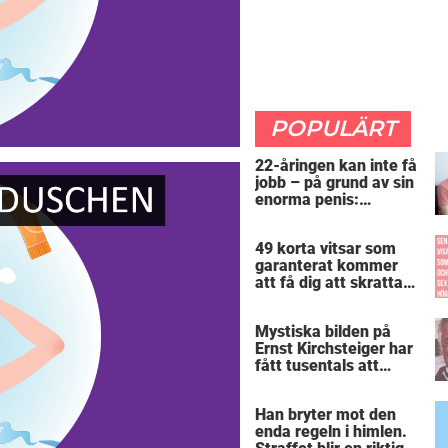
POPULÄRT
22-åringen kan inte få
jobb – på grund av sin
enorma penis:
”Arbetsgivaren trodde
att jag hade stånd”
49 korta vitsar som
garanterat kommer
att få dig att skratta
mer än du borde
Mystiska bilden på
Ernst Kirchsteiger har
fått tusentals att
skratta – kan du se
varför?
Han bryter mot den
enda regeln i himlen.