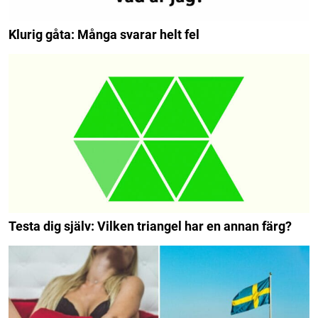
Klurig gåta: Många svarar helt fel
Testa dig själv: Vilken triangel har en annan färg?