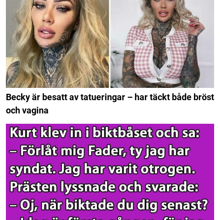
Becky är besatt av tatueringar – har täckt både bröst
och vagina