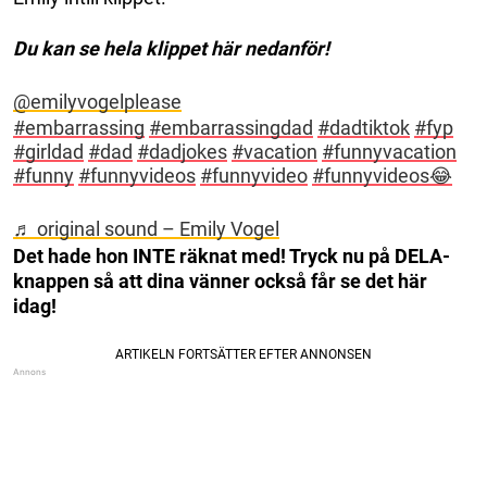
Du kan se hela klippet här nedanför!
@emilyvogelplease
#embarrassing
#embarrassingdad
#dadtiktok
#fyp
#girldad
#dad
#dadjokes
#vacation
#funnyvacation
#funny
#funnyvideos
#funnyvideo
#funnyvideos😂
♬ original sound – Emily Vogel
Det hade hon INTE räknat med! Tryck nu på DELA-
knappen så att dina vänner också får se det här
idag!