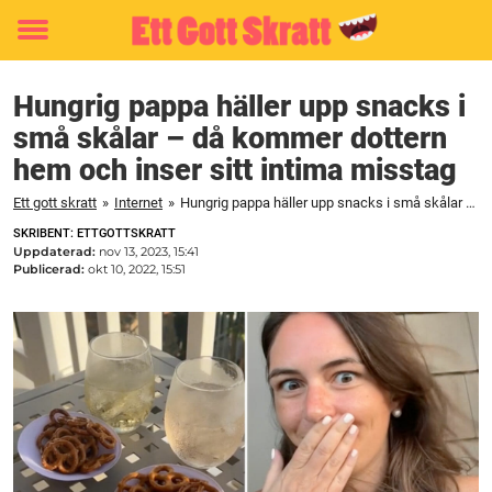
Toggle
menu
Hungrig pappa häller upp snacks i
små skålar – då kommer dottern
hem och inser sitt intima misstag
Ett gott skratt
»
Internet
»
Hungrig pappa häller upp snacks i små skålar – då kommer dottern hem och inser sitt intima misstag
SKRIBENT: ETTGOTTSKRATT
Uppdaterad:
nov 13, 2023, 15:41
Publicerad:
okt 10, 2022, 15:51