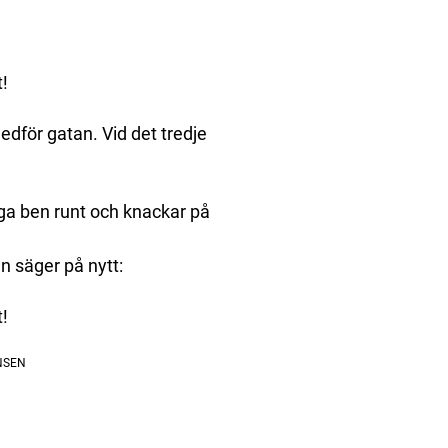
t!
edför gatan. Vid det tredje
nga ben runt och knackar på
n säger på nytt:
t!