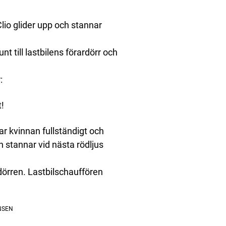
 Clio glider upp och stannar
t till lastbilens förardörr och
:
t!
ar kvinnan fullständigt och
an stannar vid nästa rödljus
dörren. Lastbilschauffören