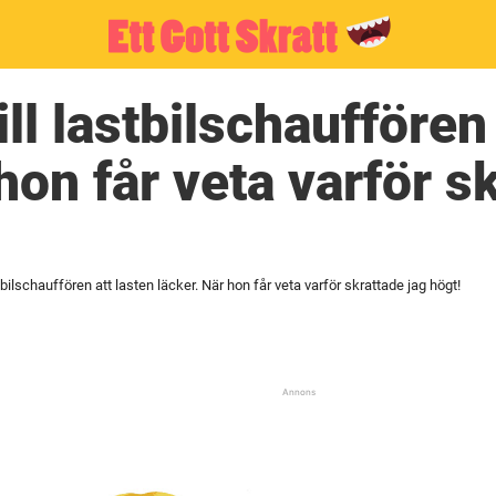
ll lastbilschauffören 
hon får veta varför s
tbilschauffören att lasten läcker. När hon får veta varför skrattade jag högt!