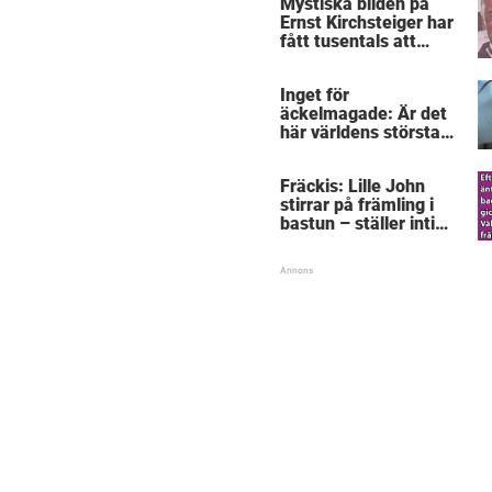
Mystiska bilden på
Ernst Kirchsteiger har
fått tusentals att
skratta – kan du se
varför?
Inget för
äckelmagade: Är det
här världens största
”snorkråka”?
Fräckis: Lille John
stirrar på främling i
bastun – ställer intim
fråga som får gubben
att gråta