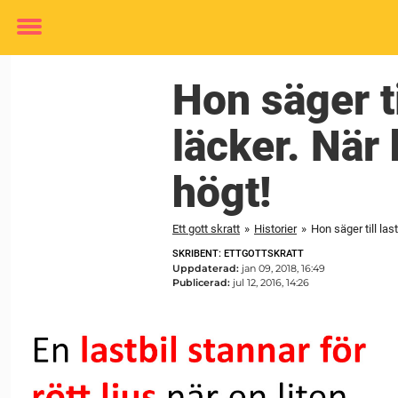
Toggle
menu
Hon säger ti
läcker. När 
högt!
Ett gott skratt
»
Historier
»
Hon säger till las
SKRIBENT: ETTGOTTSKRATT
Uppdaterad:
jan 09, 2018, 16:49
Publicerad:
jul 12, 2016, 14:26