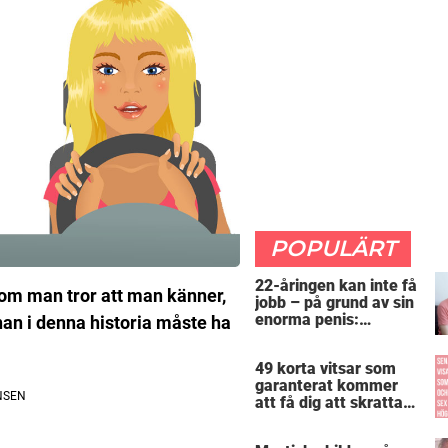
POPULÄRT
22-åringen kan inte få
som man tror att man känner,
jobb – på grund av sin
enorma penis:
nan i denna historia måste ha
”Arbetsgivaren trodde
att jag hade stånd”
49 korta vitsar som
garanterat kommer
att få dig att skratta
mer än du borde