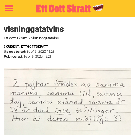
Toggle
menu
visninggatatvins
Ett gott skratt
»
visninggatatvins
SKRIBENT: ETTGOTTSKRATT
Uppdaterad:
feb 16, 2023, 13:21
Publicerad:
feb 16, 2023, 13:21