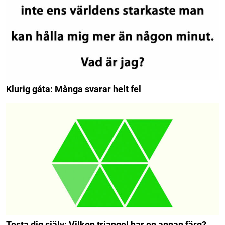
Klurig gåta: Många svarar helt fel
Testa dig själv: Vilken triangel har en annan färg?