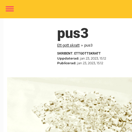
Toggle
menu
pus3
Ett gott skratt
»
pus3
SKRIBENT: ETTGOTTSKRATT
Uppdaterad:
jan 23, 2023, 15:12
Publicerad:
jan 23, 2023, 15:12