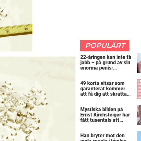
POPULÄRT
22-åringen kan inte få
jobb – på grund av sin
enorma penis:
”Arbetsgivaren trodde
att jag hade stånd”
49 korta vitsar som
garanterat kommer
att få dig att skratta
mer än du borde
Mystiska bilden på
Ernst Kirchsteiger har
fått tusentals att
skratta – kan du se
varför?
Han bryter mot den
enda regeln i himlen.