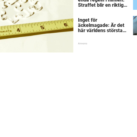
Straffet blir en riktigt
chock för alla
inblandade.
Inget för
äckelmagade: Är det
här världens största
”snorkråka”?