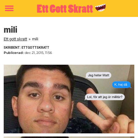
Toggle
menu
mili
Ett gott skratt
»
mili
SKRIBENT: ETTGOTTSKRATT
Publicerad:
dec 21, 2015, 11:56