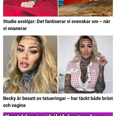
Studie avslöjar: Det fantiserar vi svenskar om – när
vi onanerar
Becky är besatt av tatueringar – har täckt både bröst
och vagina