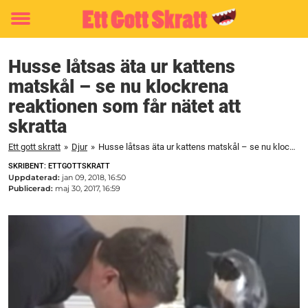
Toggle
menu
Husse låtsas äta ur kattens
matskål – se nu klockrena
reaktionen som får nätet att
skratta
Ett gott skratt
»
Djur
»
Husse låtsas äta ur kattens matskål – se nu klockrena reaktionen som får nätet att skratta
SKRIBENT: ETTGOTTSKRATT
Uppdaterad:
jan 09, 2018, 16:50
Publicerad:
maj 30, 2017, 16:59