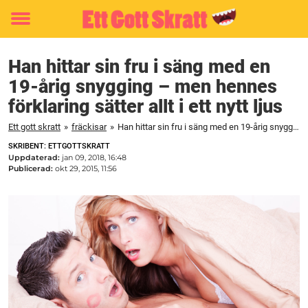
Toggle
menu
Han hittar sin fru i säng med en
19-årig snygging – men hennes
förklaring sätter allt i ett nytt ljus
Ett gott skratt
»
fräckisar
»
Han hittar sin fru i säng med en 19-årig snygging – men hennes förklaring sätter allt i ett nytt ljus
SKRIBENT: ETTGOTTSKRATT
Uppdaterad:
jan 09, 2018, 16:48
Publicerad:
okt 29, 2015, 11:56