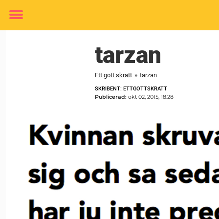
Toggle
menu
tarzan
Ett gott skratt
»
tarzan
SKRIBENT: ETTGOTTSKRATT
Publicerad:
okt 02, 2015, 18:28