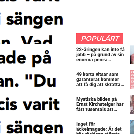
POPULÄRT
22-åringen kan inte få
jobb – på grund av sin
enorma penis:
”Arbetsgivaren trodde
att jag hade stånd”
49 korta vitsar som
garanterat kommer
att få dig att skratta
mer än du borde
Mystiska bilden på
Ernst Kirchsteiger har
fått tusentals att
skratta – kan du se
varför?
Inget för
äckelmagade: Är det