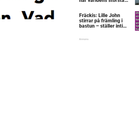
här världens största
”snorkråka”?
Fräckis: Lille John
stirrar på främling i
bastun – ställer intim
fråga som får gubben
att gråta