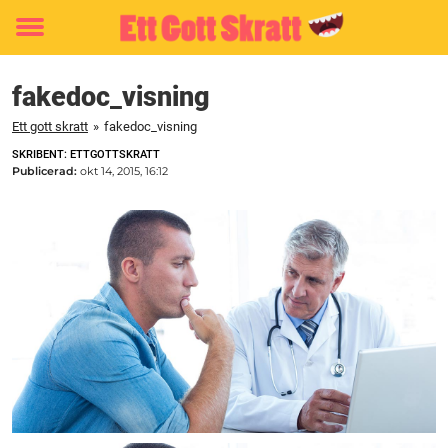
Toggle
menu
fakedoc_visning
Ett gott skratt
»
fakedoc_visning
SKRIBENT: ETTGOTTSKRATT
Publicerad:
okt 14, 2015, 16:12