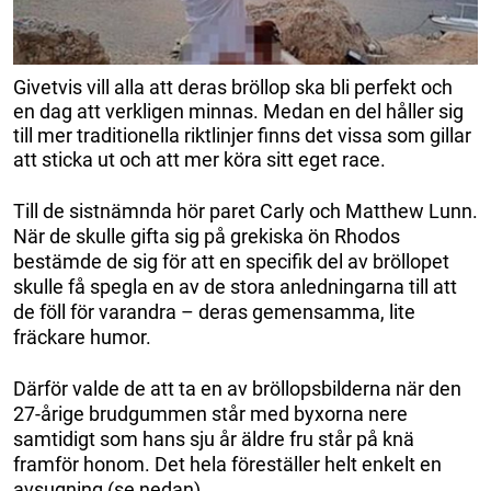
Givetvis vill alla att deras bröllop ska bli perfekt och
en dag att verkligen minnas. Medan en del håller sig
till mer traditionella riktlinjer finns det vissa som gillar
att sticka ut och att mer köra sitt eget race.
Till de sistnämnda hör paret Carly och Matthew Lunn.
När de skulle gifta sig på grekiska ön Rhodos
bestämde de sig för att en specifik del av bröllopet
skulle få spegla en av de stora anledningarna till att
de föll för varandra – deras gemensamma, lite
fräckare humor.
Därför valde de att ta en av bröllopsbilderna när den
27-årige brudgummen står med byxorna nere
samtidigt som hans sju år äldre fru står på knä
framför honom. Det hela föreställer helt enkelt en
avsugning (se nedan).