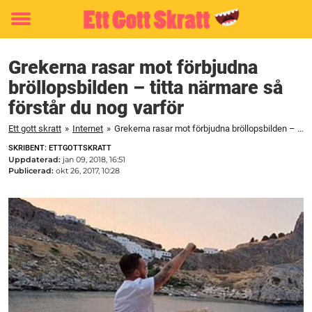
Toggle
menu
Grekerna rasar mot förbjudna
bröllopsbilden – titta närmare så
förstår du nog varför
Ett gott skratt
»
Internet
»
Grekerna rasar mot förbjudna bröllopsbilden – titta närmare så förstår du nog varför
SKRIBENT: ETTGOTTSKRATT
Uppdaterad:
jan 09, 2018, 16:51
Publicerad:
okt 26, 2017, 10:28