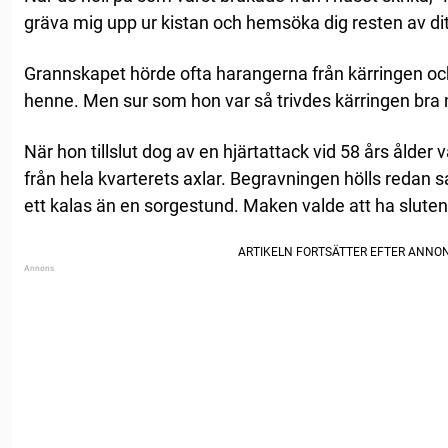
gräva mig upp ur kistan och hemsöka dig resten av ditt 
Grannskapet hörde ofta harangerna från kärringen och
henne. Men sur som hon var så trivdes kärringen bra
När hon tillslut dog av en hjärtattack vid 58 års ålde
från hela kvarterets axlar. Begravningen hölls reda
ett kalas än en sorgestund. Maken valde att ha slute