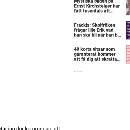
Mystiska bilden på
Ernst Kirchsteiger har
fått tusentals att
skratta – kan du se
varför?
Fräckis: Skolfröken
frågar lille Erik vad
han ska bli när han blir
stor – svaret får
lärarinnan att svimma
49 korta vitsar som
garanterat kommer
att få dig att skratta
mer än du borde
”När jag dör kommer jag att