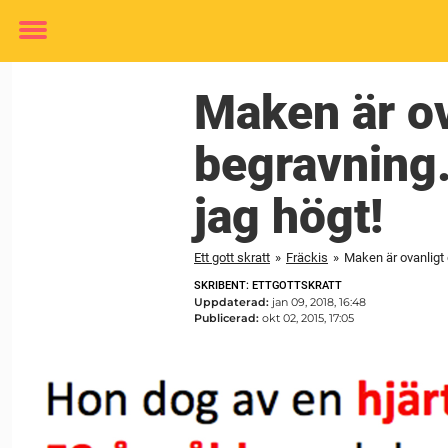
Toggle
menu
Maken är ov
begravning.
jag högt!
Ett gott skratt
»
Fräckis
»
Maken är ovanligt g
SKRIBENT: ETTGOTTSKRATT
Uppdaterad:
jan 09, 2018, 16:48
Publicerad:
okt 02, 2015, 17:05