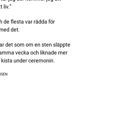
liv.”
 de flesta var rädda för
 med det.
r var det som om en sten släppte
n samma vecka och liknade mer
n kista under ceremonin.