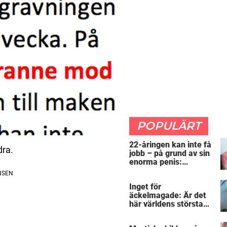
POPULÄRT
22-åringen kan inte få
dra.
jobb – på grund av sin
enorma penis:
”Arbetsgivaren trodde
att jag hade stånd”
Inget för
äckelmagade: Är det
här världens största
”snorkråka”?