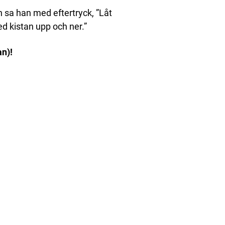
n sa han med eftertryck, ”Låt
d kistan upp och ner.”
an)!