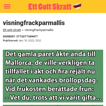
Toggle
menu
visningfrackparmallis
Ett gott skratt
»
visningfrackparmallis
SKRIBENT: ETTGOTTSKRATT
Publicerad:
dec 19, 2022, 15:52