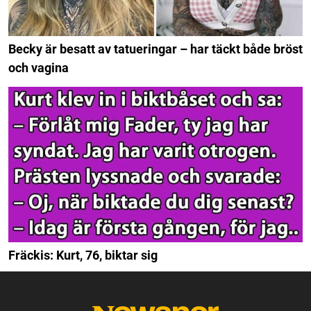
Becky är besatt av tatueringar – har täckt både bröst
och vagina
Fräckis: Kurt, 76, biktar sig