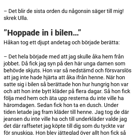
– Det blir de sista orden du någonsin säger till mig!
skrek Ulla.
”Hoppade in i bilen…”
Håkan tog ett djupt andetag och började berätta:
– Det hela började med att jag skulle åka hem från
jobbet. Då fick jag syn på den här unga damen som
behövde skjuts. Hon var så nedstämd och försvarslös
att jag inte hade hjärta att åka ifrån henne. När hon
satte sig i bilen så berättade hon hur hungrig hon var
och att hon inte bytt kläder på flera dagar. Så hon fick
följa med hem och äta upp resterna du inte ville ha
häromdagen. Sedan fick hon ta en dusch. Under
tiden letade jag fram kläder till henne. Jag tog de där
jeansen du inte ville ha och till underkläder valde jag
det där raffsetet jag köpte till dig som du tyckte var
för snuskiga. Hon blev jätteglad över allt hon fick så