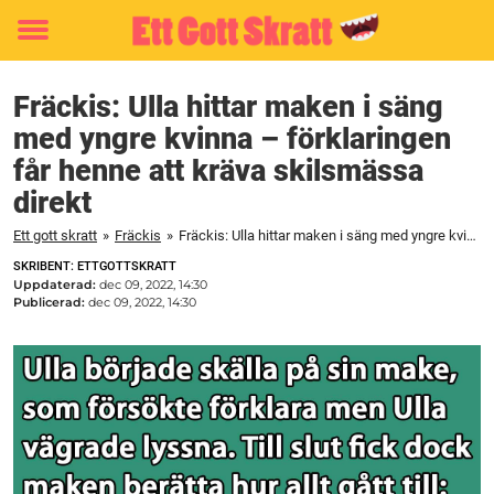
Toggle
menu
Fräckis: Ulla hittar maken i säng
med yngre kvinna – förklaringen
får henne att kräva skilsmässa
direkt
Ett gott skratt
»
Fräckis
»
Fräckis: Ulla hittar maken i säng med yngre kvinna – förklaringen får henne att kräva skilsmässa direkt
SKRIBENT: ETTGOTTSKRATT
Uppdaterad:
dec 09, 2022, 14:30
Publicerad:
dec 09, 2022, 14:30